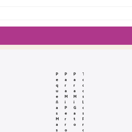
P
P
P
T
E
A
A
O
Q
R
R
D
U
A
A
O
E
M
M
S
Ñ
I
I
L
A
P
G
O
S
E
A
S
M
R
T
P
A
R
O
R
S
O
O