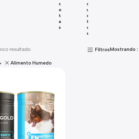
C
D
O
U
T
C
A
T
S
O
S
nico resultado
Mostrando
Filtros
Alimento Humedo