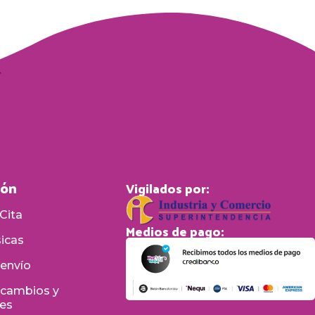
ión
Vigilados por:
Cita
Medios de pago:
sicas
 envío
e cambios y
nes