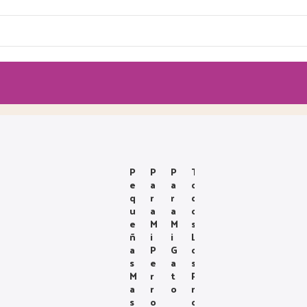
P
P
P
T
E
A
A
O
Q
R
R
D
U
A
A
O
E
M
M
S
Ñ
I
I
L
A
P
G
O
S
E
A
S
M
R
T
P
A
R
O
R
S
O
O