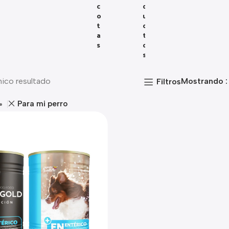
C
D
O
U
T
C
A
T
S
O
S
nico resultado
Mostrando
Filtros
Para mi perro