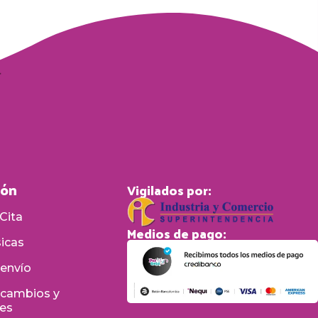
ión
Vigilados por:
Cita
Medios de pago:
sicas
 envío
e cambios y
nes