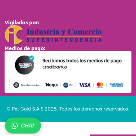
Vigilados por:
Medios de pago:
© Pet Gold S.A.S 2025. Todos los derechos reservados.
Juguete
CHAT
masticable
para