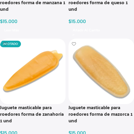
roedores forma de manzana 1
roedores forma de queso 1
und
und
$
15.000
$
15.000
Leer Más
Añadir Al Carrito
AGOTADO
Juguete masticable para
Juguete masticable para
roedores forma de zanahoria
roedores forma de mazorca 1
1 und
und
$
15.000
$
15.000