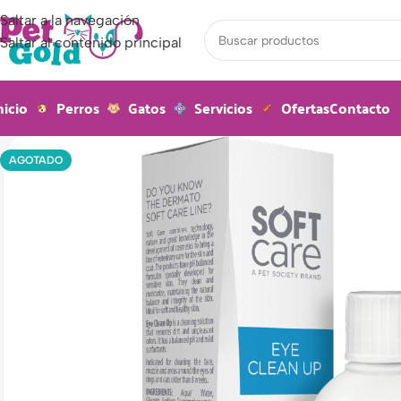
Saltar a la navegación
Saltar al contenido principal
nicio
Perros
Gatos
Servicios
Ofertas
Contacto
AGOTADO