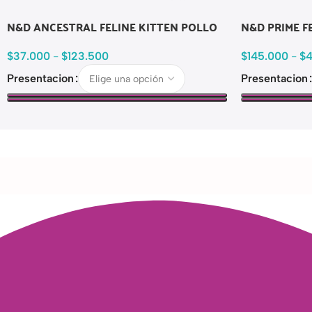
N&D ANCESTRAL FELINE KITTEN POLLO
N&D PRIME F
$
37.000
-
$
123.500
$
145.000
-
$
Presentacion
Presentacion