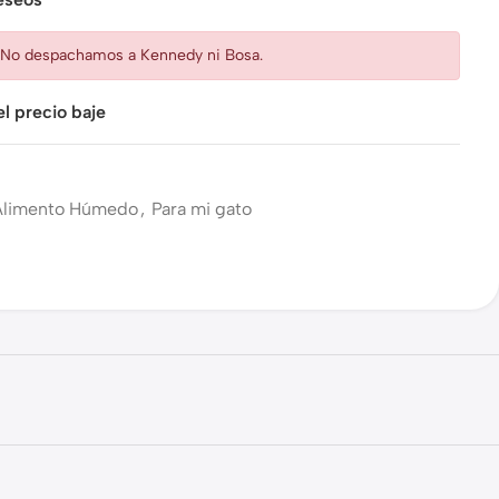
: No despachamos a Kennedy ni Bosa.
l precio baje
Alimento Húmedo
,
Para mi gato