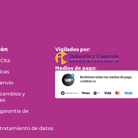
ión
Vigilados por:
Cita
Medios de pago:
icas
 envío
 cambios y
es
 garantía de
e tratamiento de datos