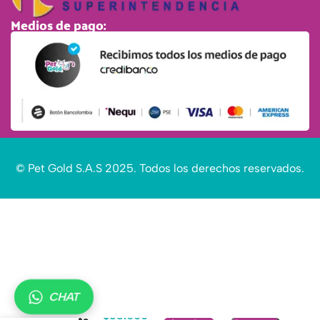
Medios de pago:
© Pet Gold S.A.S 2025. Todos los derechos reservados.
CHAT
Alimento
$
33.000
para gato