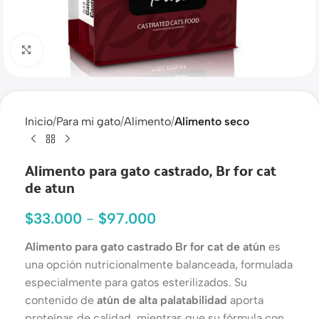
Haga clic para ampliar
Inicio
Para mi gato
Alimento
Alimento seco
Alimento para gato castrado, Br for cat
de atun
$
33.000
-
$
97.000
Alimento para gato castrado Br for cat de atún
es
una opción nutricionalmente balanceada, formulada
especialmente para gatos esterilizados. Su
contenido de
atún de alta palatabilidad
aporta
proteínas de calidad, mientras que su fórmula con