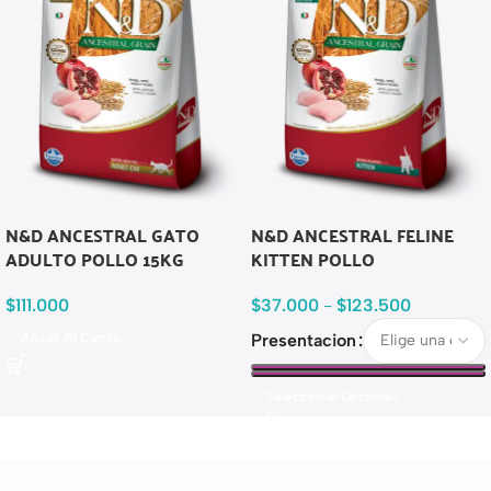
N&D ANCESTRAL GATO
N&D ANCESTRAL FELINE
ADULTO POLLO 15KG
KITTEN POLLO
$
111.000
$
37.000
-
$
123.500
Añadir Al Carrito
Presentacion
Seleccionar Opciones