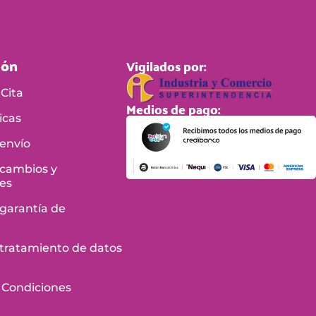
ión
Vigilados por:
Cita
Medios de pago:
icas
 envío
 cambios y
es
 garantía de
e tratamiento de datos
 Condiciones