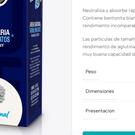
Neutraliza y absorbe ráp
Contiene bentonita blan
rendimiento incomparabl
Las partículas de tama
rendimiento de aglutin
muy buena capacidad de 
Peso
Dimensiones
Presentacion