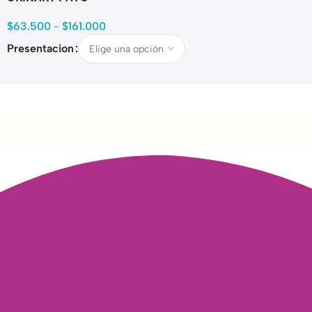
$
63.500
-
$
161.000
Presentacion