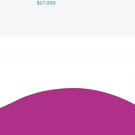
$
27.000