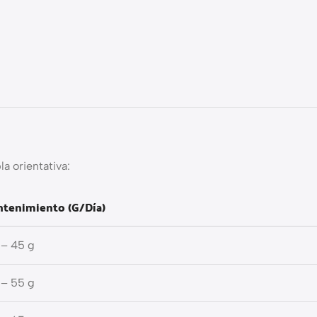
a orientativa:
tenimiento (g/día)
 – 45 g
 – 55 g