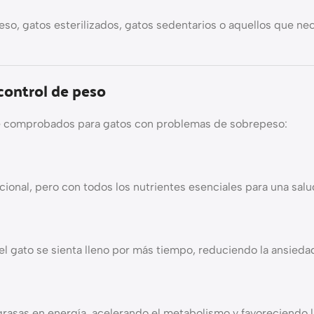
so, gatos esterilizados, gatos sedentarios o aquellos que nec
control de peso
nte comprobados para gatos con problemas de sobrepeso:
ional, pero con todos los nutrientes esenciales para una sal
ue el gato se sienta lleno por más tiempo, reduciendo la ansie
s grasas en energía, acelerando el metabolismo y favoreciendo 