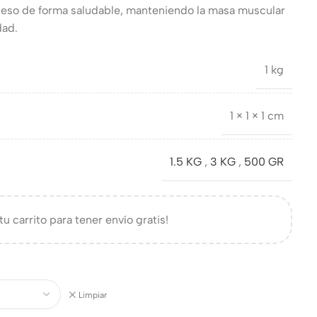
 peso de forma saludable, manteniendo la masa muscular
dad.
1 kg
1 × 1 × 1 cm
1.5 KG
,
3 KG
,
500 GR
tu carrito para tener envío gratis!
Limpiar