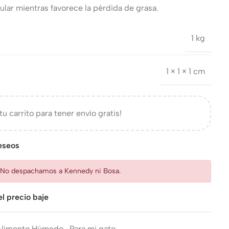
lar mientras favorece la pérdida de grasa.
1 kg
1 × 1 × 1 cm
tu carrito para tener envío gratis!
deseos
: No despachamos a Kennedy ni Bosa.
l precio baje
Alimento Húmedo
,
Para mi gato