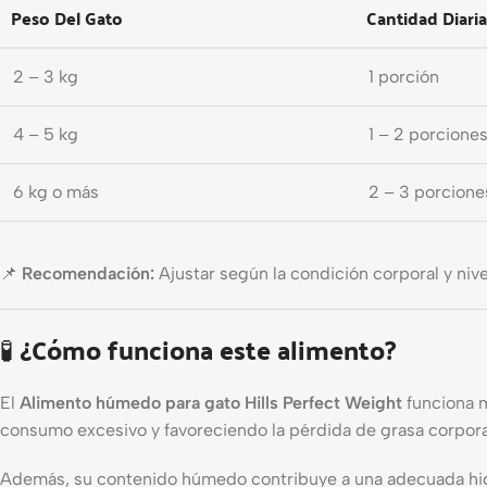
Peso Del Gato
Cantidad Diar
2 – 3 kg
1 porción
4 – 5 kg
1 – 2 porcione
6 kg o más
2 – 3 porcione
📌
Recomendación:
Ajustar según la condición corporal y nive
🧪 ¿Cómo funciona este alimento?
El
Alimento húmedo para gato Hills Perfect Weight
funciona me
consumo excesivo y favoreciendo la pérdida de grasa corpora
Además, su contenido húmedo contribuye a una adecuada hidrata