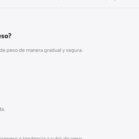
eso?
 de peso de manera gradual y segura.
da.
repeso o tendencia a subir de peso.