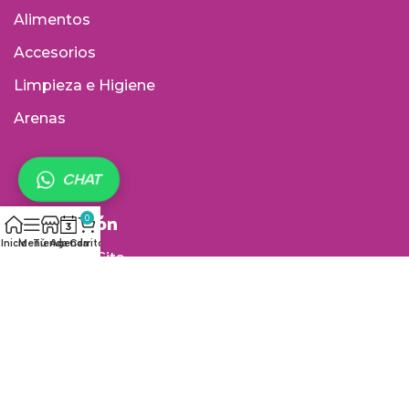
Alimentos
Accesorios
Limpieza e Higiene
Arenas
CHAT
Información
0
Inicio
Menú
Tienda
Agenda
Carrito
Agenda tu Cita
Tiendas Físicas
Política de envío
Política de cambios y devoluciones
Política de garantía de productos