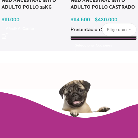
ADULTO POLLO 15KG
ADULTO POLLO CASTRADO
$
111.000
$
114.500
-
$
430.000
Añadir Al Carrito
Presentacion
Seleccionar Opciones