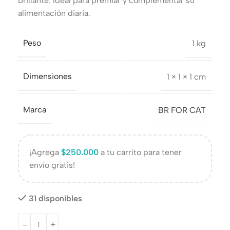
brillante. Ideal para premiar y complementar su
alimentación diaria.
Peso
1 kg
Dimensiones
1 × 1 × 1 cm
Marca
BR FOR CAT
¡Agrega
$
250.000
a tu carrito para tener
envío gratis!
31 disponibles