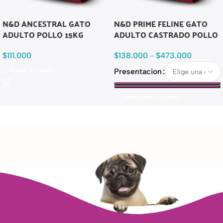
N&D ANCESTRAL GATO
N&D PRIME FELINE GATO
ADULTO POLLO 15KG
ADULTO CASTRADO POLLO
$
111.000
$
138.000
-
$
473.000
Añadir Al Carrito
Presentacion
Seleccionar Opciones