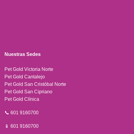
Nuestras Sedes
Pet Gold Victoria Norte
Pet Gold Cantalejo
Pet Gold San Cristóbal Norte
Pet Gold San Cipriano
Pet Gold Clínica
📞 601 9160700
📱 601 9160700
⏰
Horario de atención Tienda Virtual:
Lunes a sábado de 8 am a 4 pm
(domingos y festivos sin servicio)