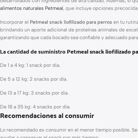
desarrollados con ingredientes de alta calidad. Además, si q
alimentos naturales Petmeal
, que incluye opciones precocidas
Incorporar el
Petmeal snack liofilizado para perros
en tu rutin
brindando un aporte adicional de proteínas animales de excel
garantizando que cada bocado sea confiable y adecuado para
La cantidad de suministro
Petmeal snack liofilizado p
De 1 a 4 kg: 1 snack por día.
De 5 a 12 kg: 2 snacks por día.
De 13 a 17 kg: 3 snacks por día.
De 18 a 35 kg: 4 snacks por día.
Recomendaciones al consumir
Lo recomendado es consumir en el menor tiempo posible. Se de
ayudar a conservar el snack por más tiempo.