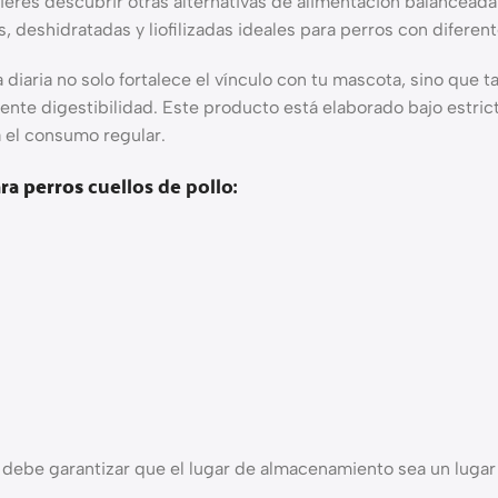
uieres descubrir otras alternativas de alimentación balancead
, deshidratadas y liofilizadas ideales para perros con diferen
a diaria no solo fortalece el vínculo con tu mascota, sino qu
ente digestibilidad. Este producto está elaborado bajo estric
 el consumo regular.
ara perros
cuellos de pollo:
be garantizar que el lugar de almacenamiento sea un lugar se