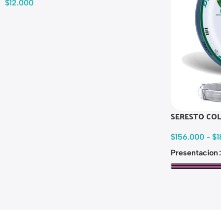
$
12.000
SERESTO CO
$
156.000
-
$
1
Presentacion