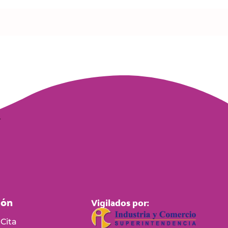
ión
Vigilados por:
Cita