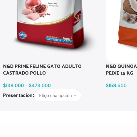
N&D PRIME FELINE GATO ADULTO
N&D QUINOA
CASTRADO POLLO
PEIXE 15 KG
$
138.000
-
$
473.000
$
158.500
Presentacion