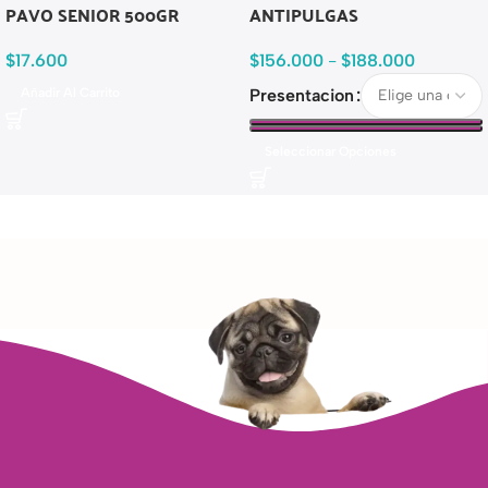
PAVO SENIOR 500GR
ANTIPULGAS
$
17.600
$
156.000
-
$
188.000
Añadir Al Carrito
Presentacion
Seleccionar Opciones