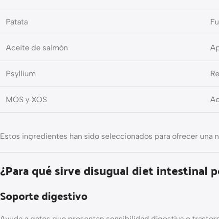
Patata
Fu
Aceite de salmón
Ap
Psyllium
Re
MOS y XOS
Ac
Estos ingredientes han sido seleccionados para ofrecer una nut
¿Para qué sirve disugual diet intestinal 
Soporte digestivo
Ayuda a gatos que presentan sensibilidad digestiva o trastorn