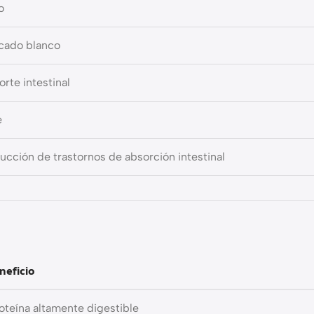
o
cado blanco
rte intestinal
é
ucción de trastornos de absorción intestinal
neficio
oteína altamente digestible