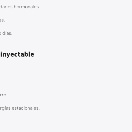
ndarios hormonales.
es.
 días.
 inyectable
rro.
rgias estacionales.