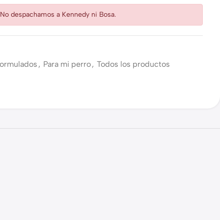
: No despachamos a Kennedy ni Bosa.
ormulados
,
Para mi perro
,
Todos los productos