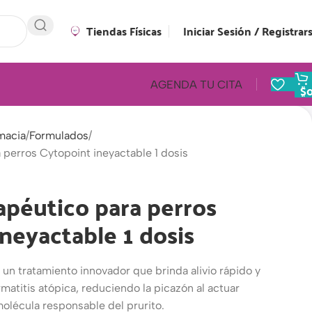
Tiendas Físicas
Iniciar Sesión / Registrar
AGENDA TU CITA
$
macia
Formulados
perros Cytopoint ineyactable 1 dosis
péutico para perros
neyactable 1 dosis
 un tratamiento innovador que brinda alivio rápido y
matitis atópica, reduciendo la picazón al actuar
olécula responsable del prurito.