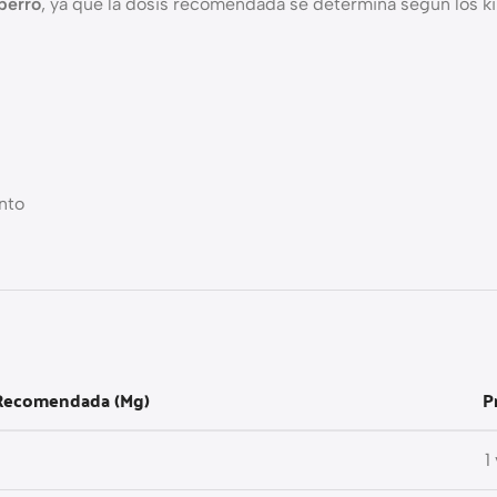
 perro
, ya que la dosis recomendada se determina según los k
ento
 Recomendada (mg)
P
1