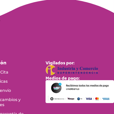
ión
Vigilados por:
Cita
Medios de pago:
icas
 envío
 cambios y
es
 garantía de