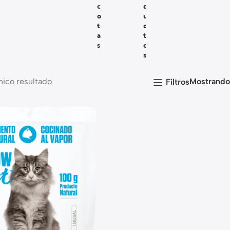
C
D
O
U
T
C
A
T
S
O
S
nico resultado
Mostrand
Filtros