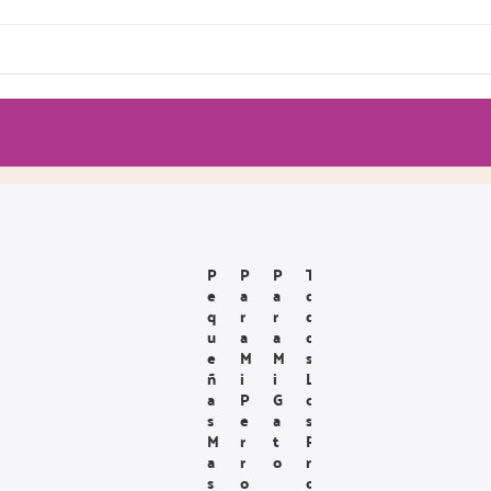
P
P
P
T
E
A
A
O
Q
R
R
D
U
A
A
O
E
M
M
S
Ñ
I
I
L
A
P
G
O
S
E
A
S
M
R
T
P
A
R
O
R
S
O
O