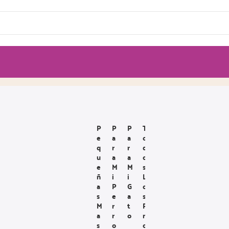
P
P
P
T
E
A
A
O
Q
R
R
D
U
A
A
O
E
M
M
S
Ñ
I
I
L
A
P
G
O
S
E
A
S
M
R
T
P
A
R
O
R
S
O
O