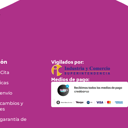
ión
Vigilados por:
Cita
Medios de pago:
icas
 envío
 cambios y
es
 garantía de