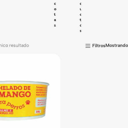
C
D
O
U
T
C
A
T
S
O
S
nico resultado
Mostrand
Filtros