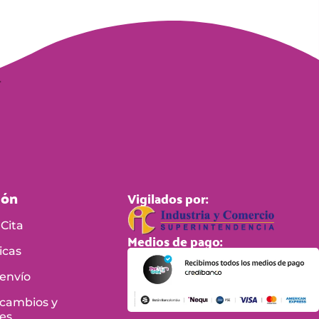
ión
Vigilados por:
Cita
Medios de pago:
icas
 envío
 cambios y
es