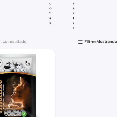
C
D
O
U
T
C
A
T
S
O
S
nico resultado
Mostrand
Filtros