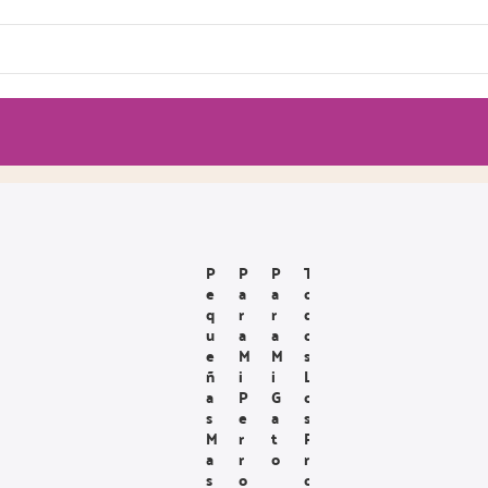
P
P
P
T
E
A
A
O
Q
R
R
D
U
A
A
O
E
M
M
S
Ñ
I
I
L
A
P
G
O
S
E
A
S
M
R
T
P
A
R
O
R
S
O
O