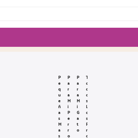
P
P
P
T
E
A
A
O
Q
R
R
D
U
A
A
O
E
M
M
S
Ñ
I
I
L
A
P
G
O
S
E
A
S
M
R
T
P
A
R
O
R
S
O
O