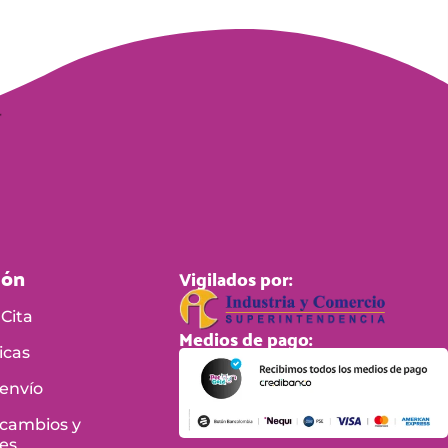
ión
Vigilados por:
Cita
Medios de pago:
icas
 envío
 cambios y
es