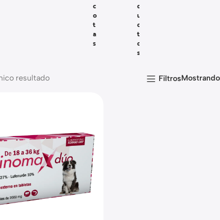
C
D
O
U
T
C
A
T
S
O
S
nico resultado
Mostrand
Filtros