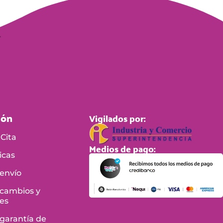
ión
Vigilados por:
Cita
Medios de pago:
icas
 envío
 cambios y
es
 garantía de