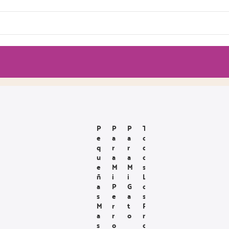
P
P
P
T
E
A
A
O
Q
R
R
D
U
A
A
O
E
M
M
S
Ñ
I
I
L
A
P
G
O
S
E
A
S
M
R
T
P
A
R
O
R
S
O
O