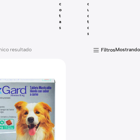
C
D
O
U
T
C
A
T
S
O
S
nico resultado
Mostrand
Filtros