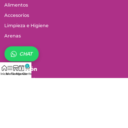
Alimentos
Accesorios
Limpieza e Higiene
Arenas
CHAT
Información
0
Inicio
Menú
Tienda
Agenda
Carrito
Agenda tu Cita
Tiendas Físicas
Política de envío
Política de cambios y devoluciones
Política de garantía de productos