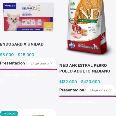
ENDOGARD X UNIDAD
$
5.000
-
$
25.000
Presentacion
N&D ANCESTRAL PERRO
POLLO ADULTO MEDIANO
Seleccionar Opciones
$
132.000
-
$
420.000
Presentacion
Seleccionar Opciones
AGOTADO