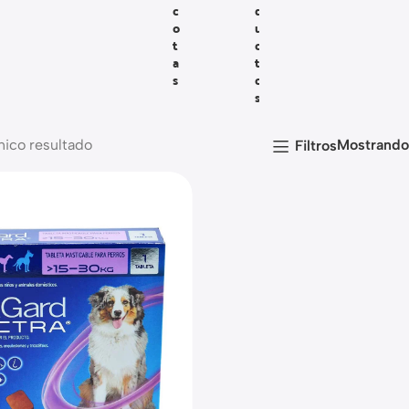
C
D
O
U
T
C
A
T
S
O
S
nico resultado
Mostrand
Filtros