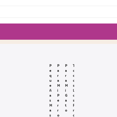
P
P
P
T
E
A
A
O
Q
R
R
D
U
A
A
O
E
M
M
S
Ñ
I
I
L
A
P
G
O
S
E
A
S
M
R
T
P
A
R
O
R
S
O
O