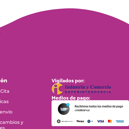
ión
Vigilados por:
Cita
Medios de pago:
icas
 envío
 cambios y
es