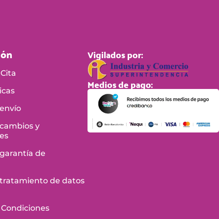
ión
Vigilados por:
Cita
Medios de pago:
icas
 envío
 cambios y
es
 garantía de
e tratamiento de datos
 Condiciones