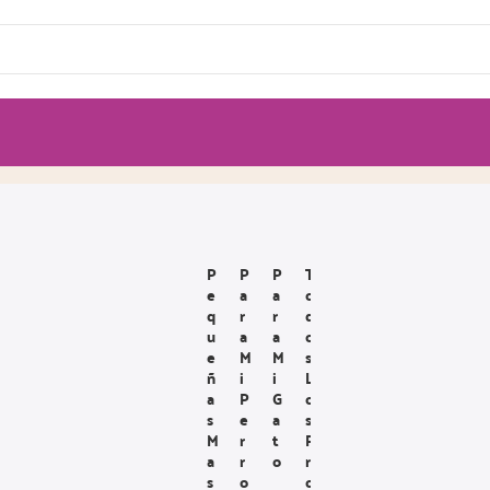
P
P
P
T
E
A
A
O
Q
R
R
D
U
A
A
O
E
M
M
S
Ñ
I
I
L
A
P
G
O
S
E
A
S
M
R
T
P
A
R
O
R
S
O
O