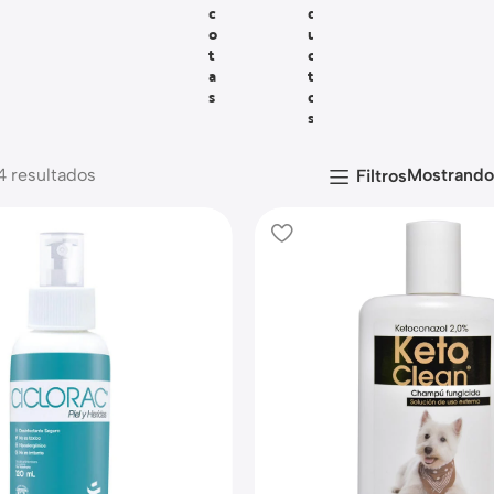
C
D
O
U
T
C
A
T
S
O
S
4 resultados
Mostrand
Filtros