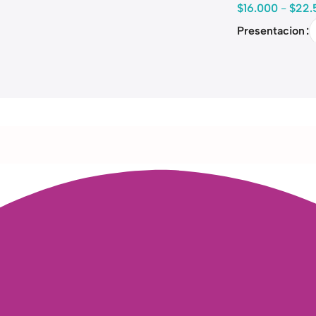
$
16.000
-
$
22.
Presentacion
Read more