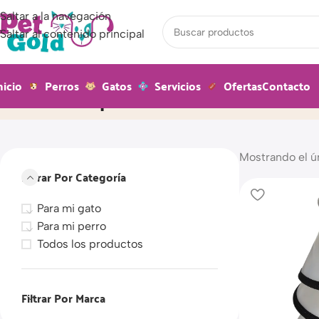
Saltar a la navegación
Saltar al contenido principal
nicio
Perros
Gatos
Servicios
Ofertas
Contacto
Isabelinos plásticos
Inicio
Producto
Mostrando el ú
Filtrar Por Categoría
Para mi gato
Para mi perro
Todos los productos
Filtrar Por Marca