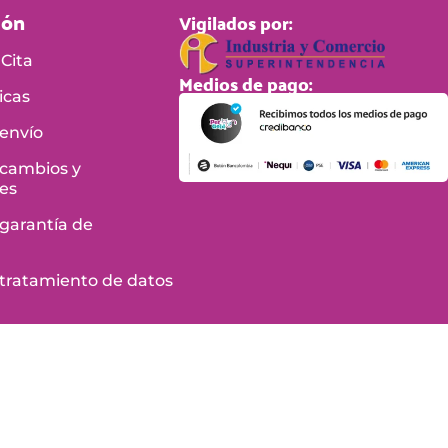
ión
Vigilados por:
Cita
Medios de pago:
icas
 envío
 cambios y
es
 garantía de
e tratamiento de datos
 Condiciones