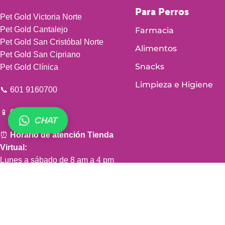
Para Perros
Pet Gold Victoria Norte
Pet Gold Cantalejo
Farmacia
Pet Gold San Cristóbal Norte
Alimentos
Pet Gold San Cipriano
Snacks
Pet Gold Clínica
Limpieza e Higiene
📞 601 9160700
📱 601 9160700
CHAT
⏰
Horario de atención Tienda
Virtual:
Lunes a sábado de 8 am a 4 pm
(domingos y festivos sin servicio)