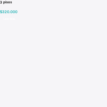
3 pisos
$
320.000
Leer Más
Read more