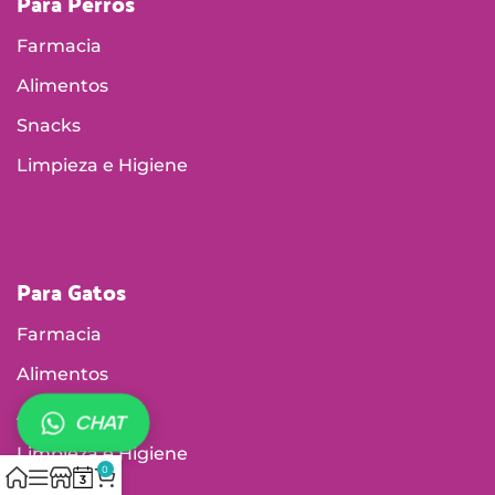
Para Perros
Farmacia
Alimentos
Snacks
Limpieza e Higiene
Para Gatos
Farmacia
Alimentos
Accesorios
CHAT
Limpieza e Higiene
0
Arenas