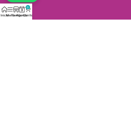
Arenas
0
Inicio
Menú
Tienda
Agenda
Carrito
Información
Agenda tu Cita
Tiendas Físicas
Política de envío
Política de cambios y devoluciones
Política de garantía de productos
Política de tratamiento de datos personales
Términos y Condiciones