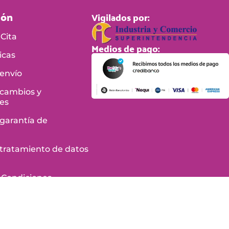
ión
Vigilados por:
Cita
Medios de pago:
icas
 envío
 cambios y
es
 garantía de
e tratamiento de datos
 Condiciones