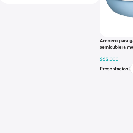
Arenero para ga
semicubiera mas
$
65.000
Presentacion
Read more