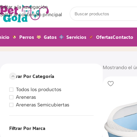
Saltar a la navegación
Saltar al contenido principal
nicio
Perros
Gatos
Servicios
Ofertas
Contacto
Areneras Semicubiertas
Inicio
Producto
Mostrando el ú
Filtrar Por Categoría
Todos los productos
Areneras
Areneras Semicubiertas
Filtrar Por Marca