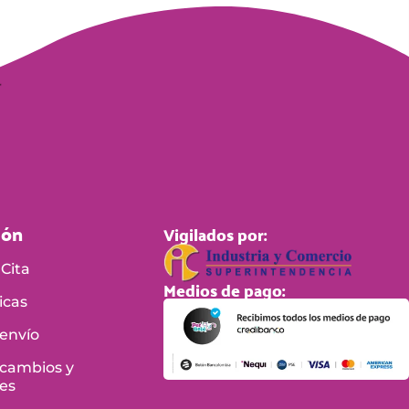
ión
Vigilados por:
Cita
Medios de pago:
icas
 envío
 cambios y
es