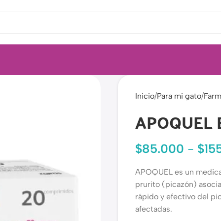
Inicio
Para mi gato
Farm
APOQUEL B
$
85.000
-
$
15
APOQUEL es un medicame
prurito (picazón) asocia
rápido y efectivo del pi
afectadas.