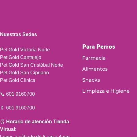
Nuestras Sedes
Para Perros
Pet Gold Victoria Norte
Pet Gold Cantalejo
Farmacia
Pet Gold San Cristóbal Norte
Alimentos
Pet Gold San Cipriano
Snacks
Pet Gold Clínica
Limpieza e Higiene
📞 601 9160700
📱 601 9160700
⏰
Horario de atención Tienda
Virtual:
Lunes a sábado de 8 am a 4 pm