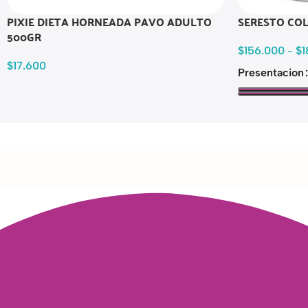
PIXIE DIETA HORNEADA PAVO ADULTO
SERESTO CO
500GR
$
156.000
-
$
1
$
17.600
Presentacion