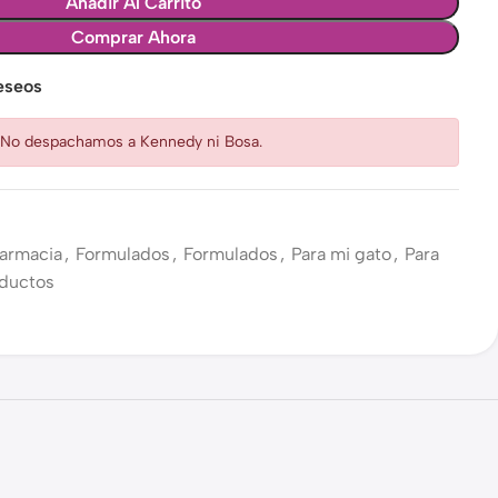
Añadir Al Carrito
Comprar Ahora
deseos
: No despachamos a Kennedy ni Bosa.
armacia
,
Formulados
,
Formulados
,
Para mi gato
,
Para
oductos