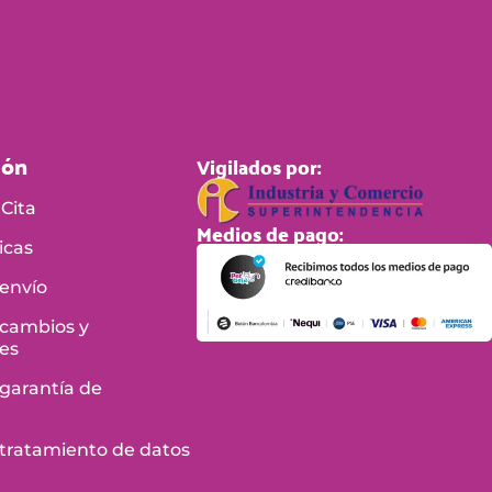
ión
Vigilados por:
Cita
Medios de pago:
icas
 envío
 cambios y
es
 garantía de
e tratamiento de datos