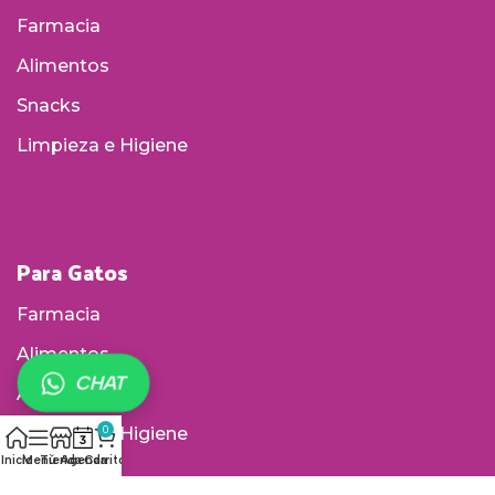
Farmacia
Alimentos
Snacks
Limpieza e Higiene
Para Gatos
Farmacia
Alimentos
CHAT
Accesorios
Limpieza e Higiene
0
Inicio
Menú
Tienda
Agenda
Carrito
Arenas