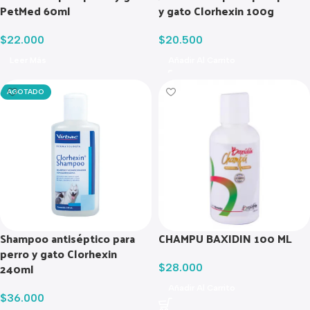
PetMed 60ml
y gato Clorhexin 100g
$
22.000
$
20.500
Leer Más
Añadir Al Carrito
AGOTADO
Shampoo antiséptico para
CHAMPU BAXIDIN 100 ML
perro y gato Clorhexin
240ml
$
28.000
Añadir Al Carrito
$
36.000