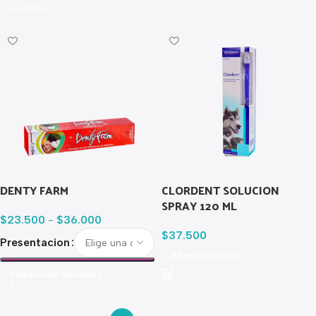
Leer Más
DENTY FARM
CLORDENT SOLUCION
SPRAY 120 ML
$
23.500
-
$
36.000
$
37.500
Presentacion
Añadir Al Carrito
Seleccionar Opciones