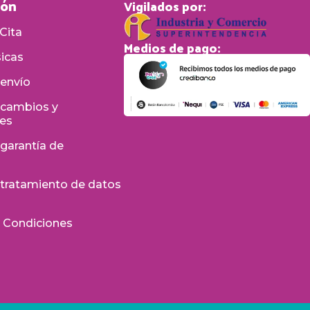
ión
Vigilados por:
Cita
Medios de pago:
sicas
 envío
e cambios y
nes
 garantía de
e tratamiento de datos
s
 Condiciones