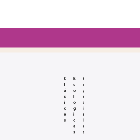
C
E
E
L
C
S
Á
O
P
S
L
E
I
O
C
C
G
I
A
I
A
S
C
L
A
E
S
S