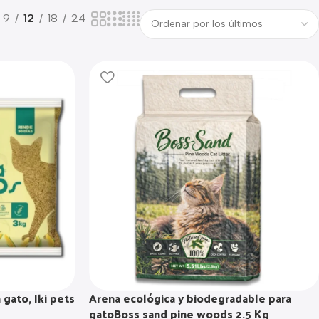
9
12
18
24
Arena ecológica y biodegradable para
gato, Iki pets
gatoBoss sand pine woods 2.5 Kg