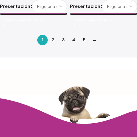
Presentacion
Presentacion
Seleccionar Opciones
Seleccionar Opciones
1
2
3
4
5
→
Read more