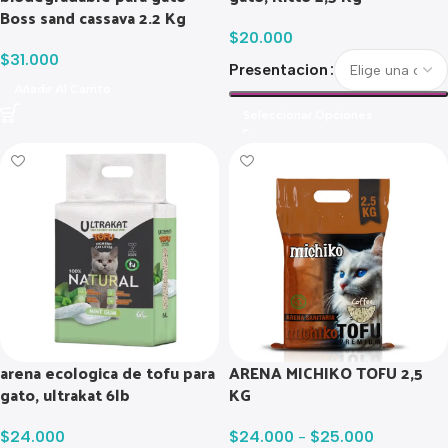
Boss sand cassava 2.2 Kg
$
20.000
$
31.000
Presentacion
Añadir Al Carrito
Seleccionar Opciones
arena ecologica de tofu para
ARENA MICHIKO TOFU 2,5
gato, ultrakat 6lb
KG
$
24.000
$
24.000
-
$
25.000