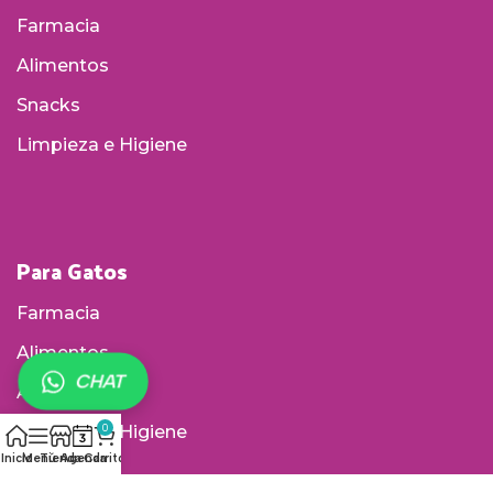
Farmacia
Alimentos
Snacks
Limpieza e Higiene
Para Gatos
Farmacia
Alimentos
CHAT
Accesorios
Limpieza e Higiene
0
Inicio
Menú
Tienda
Agenda
Carrito
Arenas